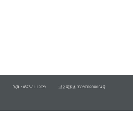
传真：0575-81112029
浙公网安备 33060302000104号