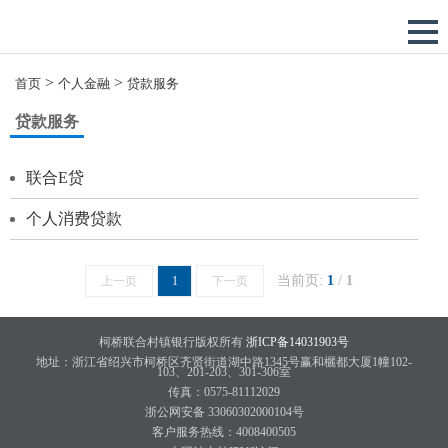
>
>
首页
个人金融
贷款服务
贷款服务
联合E贷
个人消费贷款
当前页:
1
/
1
上一页
1
下一页
柯桥联合村镇银行版权所有
浙ICP备14031903号
地址：浙江省绍兴市柯桥区齐贤街道湖中路1345号赢和欐都大厦1幢102-
103、201-203、301-306室
传真：0575-81112029
浙公网安备 33060302000104号
客户服务热线：4008400505