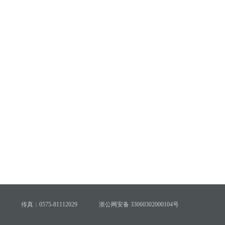
传真：0575-81112029
浙公网安备 33060302000104号