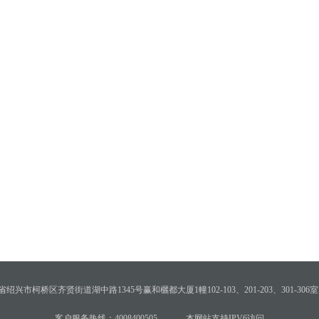
绍兴市柯桥区齐贤街道湖中路1345号赢和欐都大厦1幢102-103、201-203、301-306室
客户服务热线：4008400505
本网站支持IPV6访问