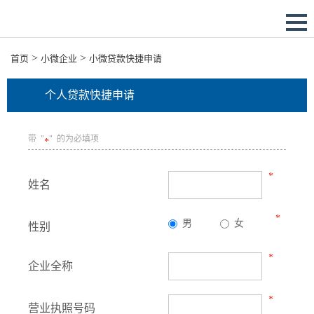
>
>
首页
小微企业
小微贷款快捷申请
个人贷款快捷申请
带 "
" 的为必填项
*
*
姓名
*
男
女
性别
*
企业全称
*
营业执照号码