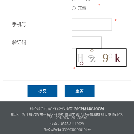
*
其他
*
手机号
验证码
*
柯桥联合村镇银行版权所有
浙ICP备14031903号
地址：浙江省绍兴市柯桥区齐贤街道湖中路1345号赢和欐都大厦1幢102-
103、201-203、301-306室
传真：0575-81112029
浙公网安备 33060302000104号