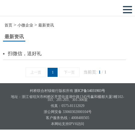
>
>
首页
小微企业
最新资讯
最新资讯
扫微信，送好礼
当前页:
1
/
1
上一页
1
下一页
柯桥联合村镇银行版权所有
浙ICP备14031903号
地址：浙江省绍兴市柯桥区齐贤街道湖中路1345号赢和欐都大厦1幢102-
103、201-203、301-306室
传真：0575-81112029
浙公网安备 33060302000104号
客户服务热线：4008400505
本网站支持IPV6访问